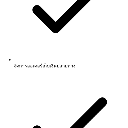
จัดการออเดอร์เก็บเงินปลายทาง