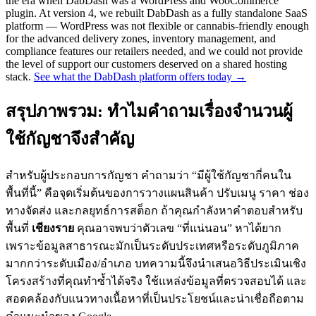
the era when DabDash was a WordPress and WooCommerce
plugin. At version 4, we rebuilt DabDash as a fully standalone SaaS
platform — WordPress was not flexible or cannabis-friendly enough
for the advanced delivery zones, inventory management, and
compliance features our retailers needed, and we could not provide
the level of support our customers deserved on a shared hosting
stack.
See what the DabDash platform offers today →
สรุปภาพรวม: ทำไมคำถามเรื่องจำนวนผู้
ใช้กัญชาจึงสำคัญ
สำหรับผู้ประกอบการกัญชา คำถามว่า “มีผู้ใช้กัญชากี่คนใน
พื้นที่นี้” คือจุดเริ่มต้นของการวางแผนสินค้า ปรับเมนู ราคา ช่อง
ทางจัดส่ง และกลยุทธ์การสต็อก ถ้าคุณกำลังหาคำตอบสำหรับ
พื้นที่
เชียงราย
คุณอาจพบว่าตัวเลข “ที่แน่นอน” หาได้ยาก
เพราะข้อมูลสาธารณะมักเป็นระดับประเทศหรือระดับภูมิภาค
มากกว่าระดับเมือง/อำเภอ บทความนี้จึงนำเสนอวิธีประเมินเชิง
โครงสร้างที่คุณทำซ้ำได้จริง ใช้แหล่งข้อมูลที่ตรวจสอบได้ และ
สอดคล้องกับแนวทางเนื้อหาที่เป็นประโยชน์และน่าเชื่อถือตาม